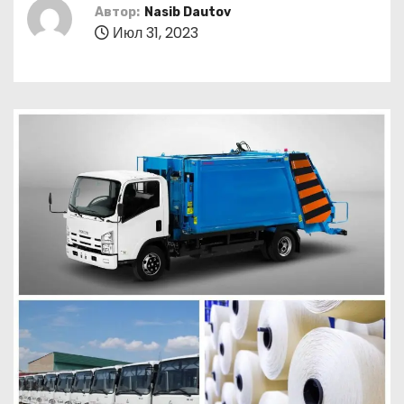
о
Автор:
Nasib Dautov
Июл 31, 2023
м
у