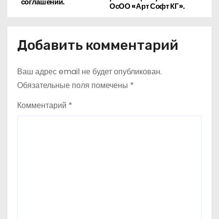
в
соглашений.
ОсОО «Арт Софт КГ».
и
г
Добавить комментарий
а
Ваш адрес email не будет опубликован.
ц
Обязательные поля помечены
*
и
Комментарий
*
я
п
о
з
а