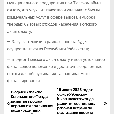
муниципального предприятия при Тюпском айыл
окмоту, что улучшит качество и увеличит объемы
коммунальных услуг в сфере вывоза и уборки
твердых бытовых отходов населения Тюпского
айыл окмоту;
— Закупка техники в рамках проекта будет
осуществляться из Республики Узбекистан;
— Бюджет Тюпского айыл окмоту имеет устойчивое
финансовое положение и достаточные денежные
потоки для обслуживания запрашиваемого
финансирования.
19 июля 2023 года в
Н
В офисе Узбекско-
офисе Узбекско-
Кыргызского Фонда
Кыргызского Фонда
а
развития прошла
развития состоялась
церемония подписания
рабочая встреча по
ряда кредитных
реализации проекта