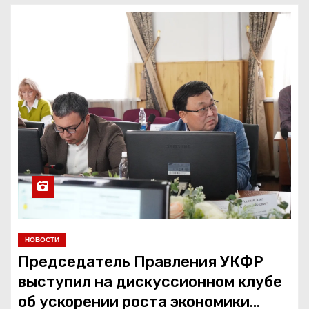
о
м
у
НОВОСТИ
Председатель Правления УКФР
выступил на дискуссионном клубе
об ускорении роста экономики