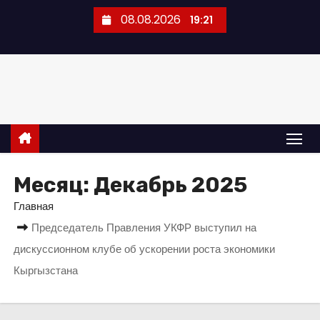
П
08.08.2026
19:21
е
р
е
й
т
и
к
с
Месяц:
Декабрь 2025
о
Главная
д
Председатель Правления УКФР выступил на
е
р
дискуссионном клубе об ускорении роста экономики
ж
Кыргызстана
и
м