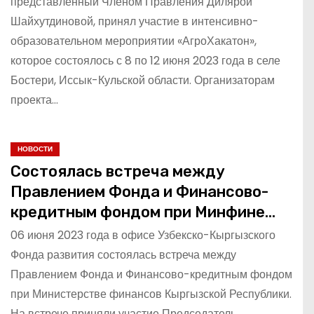
представленный Членом Правления Дилярой
Шайхутдиновой, принял участие в интенсивно-
образовательном мероприятии «АгроХакатон»,
которое состоялось с 8 по 12 июня 2023 года в селе
Бостери, Иссык-Кульской области. Организаторам
проекта…
НОВОСТИ
Состоялась встреча между
Правлением Фонда и Финансово-
кредитным фондом при Минфине
Кыргызской Республики.
06 июня 2023 года в офисе Узбекско-Кыргызского
Фонда развития состоялась встреча между
Правлением Фонда и Финансово-кредитным фондом
при Министерстве финансов Кыргызской Республики.
На встрече приняли участие Председатель