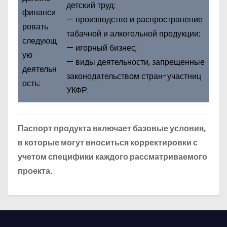
детский труд;
финанси
— производство и распространение
ровать
табачной и алкогольной продукции;
следующ
— игорный бизнес;
ую
— виды деятельности, запрещенные
деятельн
законодательством стран-участниц
ость:
УКФР.
Паспорт продукта включает базовые условия,
в которые могут вноситься корректировки с
учетом специфики каждого рассматриваемого
проекта.