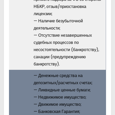
НБКР, отзыв/приостановка
лицензии;
— Наличие безубыточной
деятельности;
— Отсутствие незавершенных
судебных процессов по
несостоятельности (банкротству),
санации (предупреждению
банкротству).
— Денежные средства на
депозитных/расчетных счетах;
— Ликвидные ценные бумаги;
— Недвижимое имущество;
— Движимое имущество;
— Банковская Гарантия;