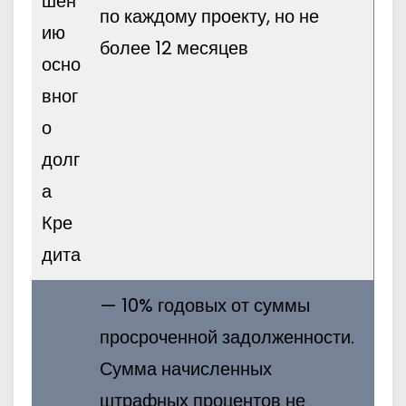
шен
по каждому проекту, но не
ию
более 12 месяцев
осно
вног
о
долг
а
Кре
дита
— 10% годовых от суммы
просроченной задолженности.
Сумма начисленных
штрафных процентов не