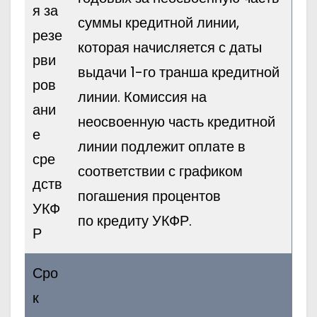
я за
суммы кредитной линии,
резе
которая начисляется с даты
рви
выдачи 1-го транша кредитной
ров
линии. Комиссия на
ани
неосвоенную часть кредитной
е
линии подлежит оплате в
сре
соответствии с графиком
дств
погашения процентов
УКФ
по кредиту УКФР.
Р
Сро
к