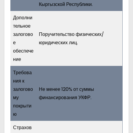
Кыргызской Республики.
Дополни
тельное
залогово
Поручительство физических/
е
юридических лиц.
обеспече
ние
Требова
ния к
залогово
Не менее 120% от суммы
му
финансирования УКФР.
покрыти
ю
Страхов