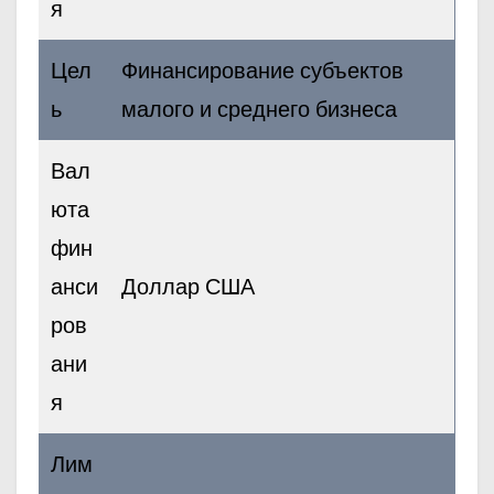
я
Цел
Финансирование субъектов
ь
малого и среднего бизнеса
Вал
юта
фин
анси
Доллар США
ров
ани
я
Лим