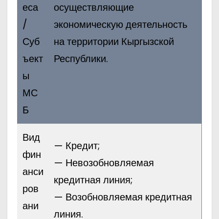
еса
осуществляющие
/
экономическую деятельность
Суб
на территории Кыргызской
ъект
Республики.
ы
МС
Б
Вид
— Кредит;
фин
— Невозобновляемая
анси
кредитная линия;
ров
— Возобновляемая кредитная
ани
линия.