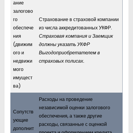
ание
залогово
го
Страхование в страховой компании
обеспече
из числа аккредитованных УКФР.
ния
Страховая компания и Заемщик
(движим
должны указать УКФР
ого и
Выгодоприобретателем в
недвижи
страховых полисах.
мого
имущест
ва)
Расходы на проведение
независимой оценки залогового
Сопутств
обеспечения, а также другие
ующие
расходы, связанные с оценкой
дополнит
проекта и оформлением кредита.