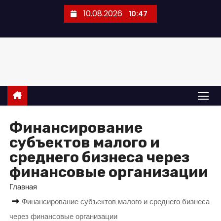
П
10.08.2026
10:47
е
р
е
й
т
и
к
с
Финансирование
о
субъектов малого и
д
среднего бизнеса через
е
финансовые организации
р
ж
Главная
и
Финансирование субъектов малого и среднего бизнеса
м
через финансовые организации