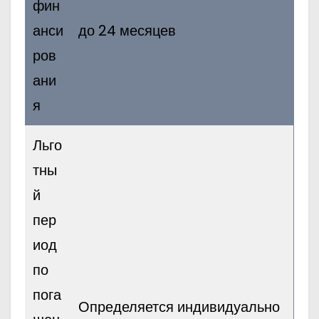
фин
анси
до 24 месяцев
ров
ани
я
Льго
тны
й
пер
иод
по
пога
Определяется индивидуально