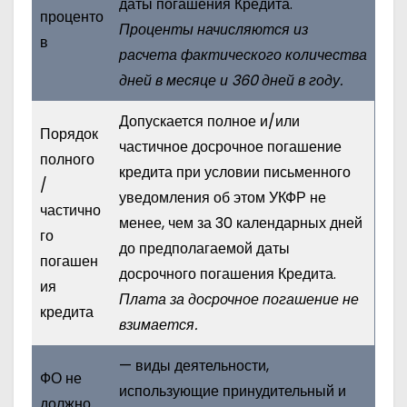
даты погашения Кредита.
проценто
Проценты начисляются из
в
расчета фактического количества
дней в месяце и 360 дней в году.
Допускается полное и/или
Порядок
частичное досрочное погашение
полного
кредита при условии письменного
/
уведомления об этом УКФР не
частично
менее, чем за 30 календарных дней
го
до предполагаемой даты
погашен
досрочного погашения Кредита.
ия
Плата за досрочное погашение не
кредита
взимается.
— виды деятельности,
ФО не
использующие принудительный и
должно