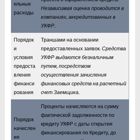
ельные
Независимая оценка проводится в
расходы
компаниях, аккредитованных в
УКФР.
Порядок
Траншами на основании
и
предоставленных заявок.
Средства
условия
УКФР выдаются безналичным
предоста
путем, посредством
вления
осуществления зачисления
финанси
финансовых средств на расчетный
рования
счет Заемщика.
Проценты начисляются на сумму
фактической задолженности по
Порядок
кредиту УКФР с даты открытия
начислен
финансирования по Кредиту, до
ия