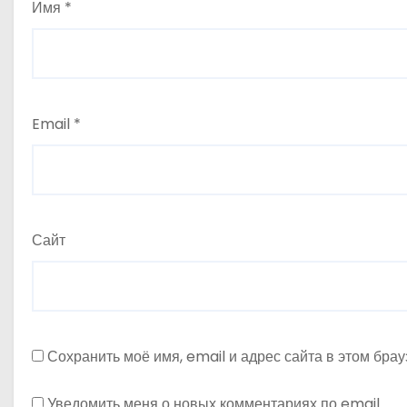
Имя
*
я
м
Email
*
Сайт
Сохранить моё имя, email и адрес сайта в этом бр
Уведомить меня о новых комментариях по email.