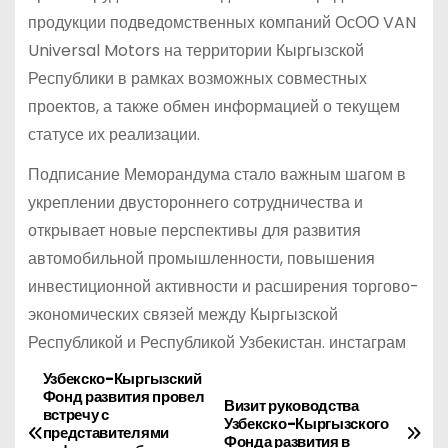
продукции подведомственных компаний ОсОО VAN
Universal Motors на территории Кыргызской
Республики в рамках возможных совместных
проектов, а также обмен информацией о текущем
статусе их реализации.
Подписание Меморандума стало важным шагом в
укреплении двустороннего сотрудничества и
открывает новые перспективы для развития
автомобильной промышленности, повышения
инвестиционной активности и расширения торгово-
экономических связей между Кыргызской
Республикой и Республикой Узбекистан. инстаграм
Узбекско-Кыргызский
Н
Фонд развития провел
Визит руководства
встречу с
а
Узбекско-Кыргызского
представителями
Фонда развития в