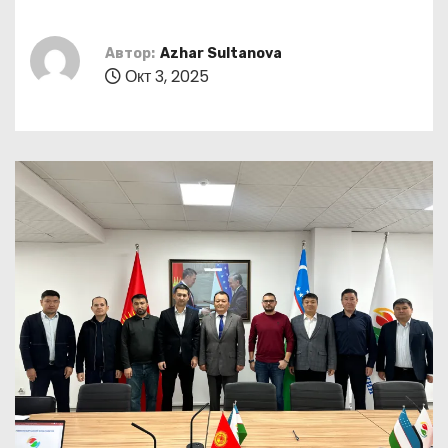
о
м
Автор:
Azhar Sultanova
у
Окт 3, 2025