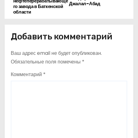
нефтеперерабатывающе
Джалал-Абад
в
го завода в Баткенской
области
и
г
Добавить комментарий
а
Ваш адрес email не будет опубликован.
ц
Обязательные поля помечены
*
и
Комментарий
*
я
п
о
з
а