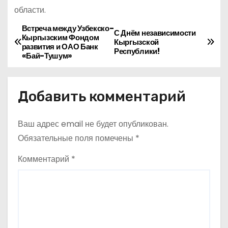
области.
Встреча между Узбекско-
Н
С Днём независимости
Кыргызским Фондом
Кыргызской
развития и ОАО Банк
а
Республики!
«Бай-Тушум»
в
Добавить комментарий
и
г
Ваш адрес email не будет опубликован.
а
Обязательные поля помечены
*
ц
Комментарий
*
и
я
п