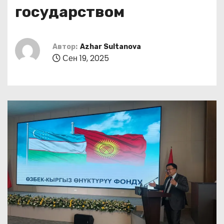
о
государством
м
у
Автор:
Azhar Sultanova
Сен 19, 2025