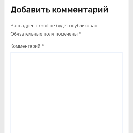
и
Добавить комментарий
г
а
Ваш адрес email не будет опубликован.
Обязательные поля помечены
*
ц
Комментарий
*
и
я
п
о
з
а
п