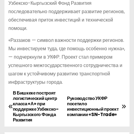
Узбекско-Кыргызский Фонд Развития
последовательно поддерживает развитие регионов,
обеспечивая приток инвестиций и технической
помощи.
«Раззаков — символ важности поддержки регионов.
Мы инвестируем туда, где помощь особенно нужна»,
— подчеркнули в УКФР. Проект стал примером
успешного межгосударственного сотрудничества и
шагом к устойчивому развитию транспортной
инфраструктуры города.
В Бишкеке построят
Н
логистический центр
Руководство УКФР
класса «А» при
посетило
а
поддержке Узбекско-
инвестиционный проект
Кыргызского Фонда
компании «SN-Trade»
в
Развития