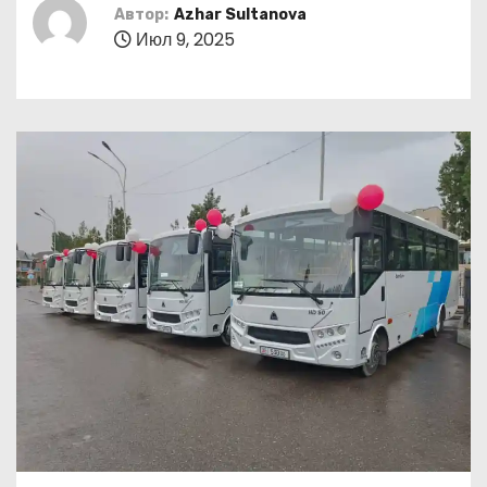
о
Автор:
Azhar Sultanova
Июл 9, 2025
м
у