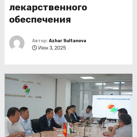
о
лекарственного
м
обеспечения
у
Автор:
Azhar Sultanova
Июн 3, 2025