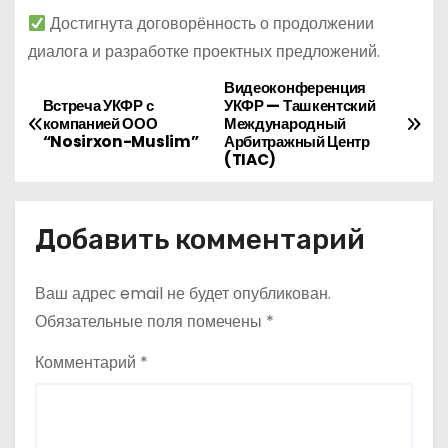
Достигнута договорённость о продолжении
диалога и разработке проектных предложений.
Видеоконференция
Н
Встреча УКФР с
УКФР — Ташкентский
компанией ООО
Международный
а
“Nosirxon-Muslim”
Арбитражный Центр
(TIAC)
в
и
Добавить комментарий
г
Ваш адрес email не будет опубликован.
а
Обязательные поля помечены
*
ц
Комментарий
*
и
я