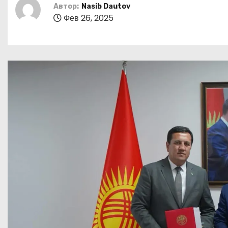
о
Автор:
Nasib Dautov
Фев 26, 2025
м
у