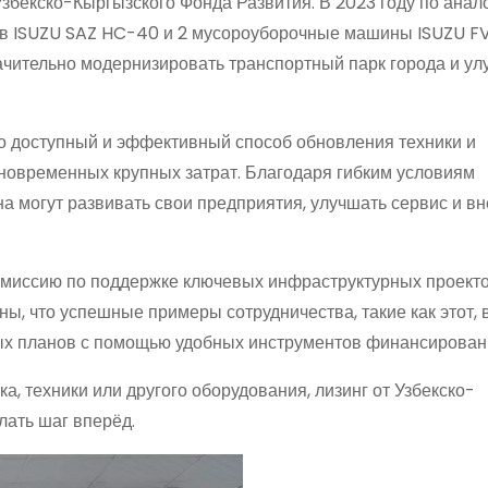
збекско-Кыргызского Фонда Развития. В 2023 году по анал
ов ISUZU SAZ HC-40 и 2 мусороуборочные машины ISUZU FV
ачительно модернизировать транспортный парк города и ул
о доступный и эффективный способ обновления техники и
новременных крупных затрат. Благодаря гибким условиям
 могут развивать свои предприятия, улучшать сервис и в
 миссию по поддержке ключевых инфраструктурных проекто
ы, что успешные примеры сотрудничества, такие как этот, 
ных планов с помощью удобных инструментов финансирован
, техники или другого оборудования, лизинг от Узбекско-
лать шаг вперёд.