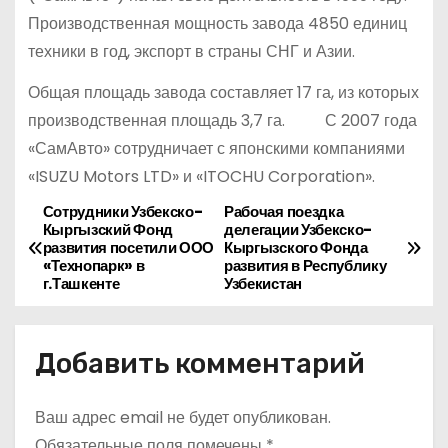
Производственная мощность завода 4850 единиц
техники в год, экспорт в страны СНГ и Азии.
Общая площадь завода составляет 17 га, из которых
производственная площадь 3,7 га. С 2007 года
«СамАвто» сотрудничает с японскими компаниями
«ISUZU Motors LTD» и «ITOCHU Corporation».
Сотрудники Узбекско-
Рабочая поездка
Н
Кыргызский Фонд
делегации Узбекско-
развития посетили ООО
Кыргызского Фонда
а
«Технопарк» в
развития в Республику
г.Ташкенте
Узбекистан
в
и
Добавить комментарий
г
Ваш адрес email не будет опубликован.
а
Обязательные поля помечены
*