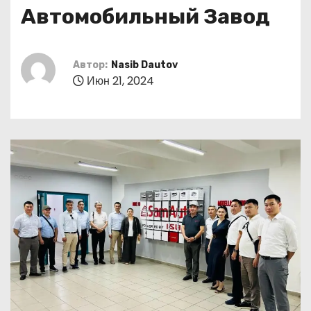
о
Автомобильный Завод
м
у
Автор:
Nasib Dautov
Июн 21, 2024