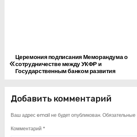
Церемония подписания Меморандума о
Н
сотрудничестве между УКФР и
а
Государственным банком развития
в
и
Добавить комментарий
г
Ваш адрес email не будет опубликован.
Обязательные
а
Комментарий
*
ц