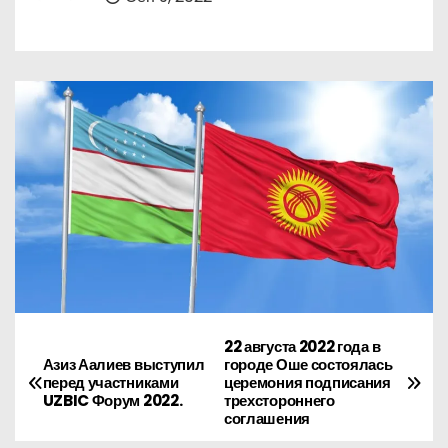
о
м
у
22 августа 2022 года в
Н
Азиз Аалиев выступил
городе Оше состоялась
перед участниками
церемония подписания
а
UZBIC Форум 2022.
трехстороннего
соглашения
в