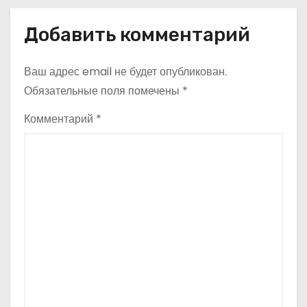
и
Добавить комментарий
г
Ваш адрес email не будет опубликован.
а
Обязательные поля помечены
*
ц
Комментарий
*
и
я
п
о
з
а